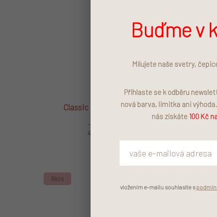
Buďme v k
Milujete naše svetry, čepic
Přihlaste se k odběru newsle
nová barva, limitka ani výhoda
Classic Combi Black
Classi
nás získáte
100 Kč na
–62 %
490 Kč
Akce
Akce
vložením e-mailu souhlasíte s
podmínk