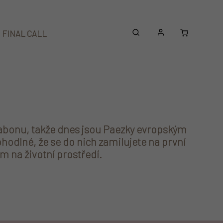
Nákupní
FINAL CALL
Beanies
Doplňky
košík
isabonu, takže dnes jsou Paezky evropským
hodlné, že se do nich zamilujete na první
m na životní prostředí.