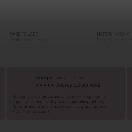
Ovládací prvky výpisu
MADE TO LAST
MATCHY MATCHY
Kvalita na dlouhé roky.
Pro děti i pro rodiče
Rozepínací svetr Powder
Andrea Štěpánková
Nádherný a kvalitně zpracovaný svetřík. Je pohodlný,
příjemný na nošení a díky rozepínání velmi praktický.
Materiál působí odolně a celý kousek vypadá opravdu
krásně. Doporučuji. 🤍