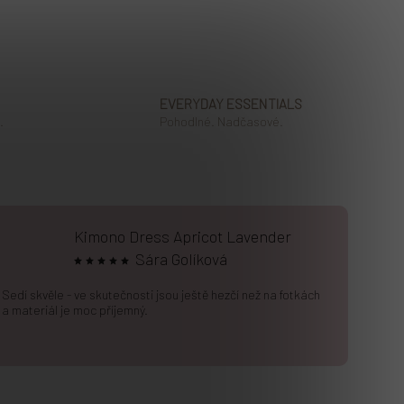
EVERYDAY ESSENTIALS
.
Pohodlné. Nadčasové.
Kimono Dress Apricot Lavender
Sára Golíková
Sedí skvěle - ve skutečnosti jsou ještě hezčí než na fotkách
a materiál je moc příjemný.