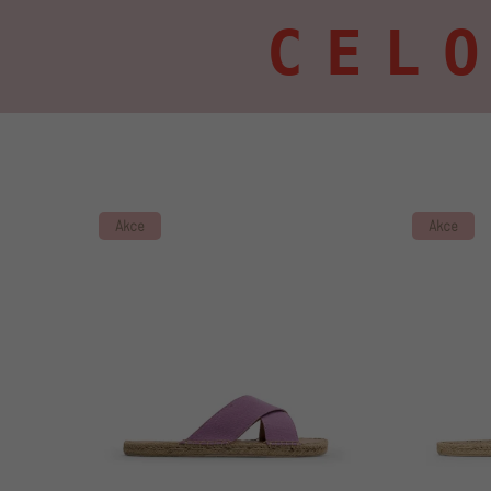
CEL
Výpis produktů
Akce
Akce