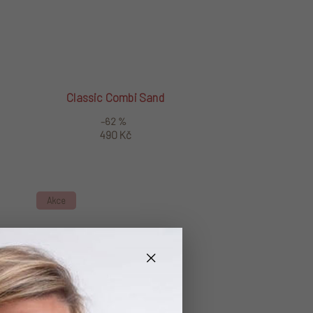
Classic Combi Sand
–62 %
490 Kč
Akce
×