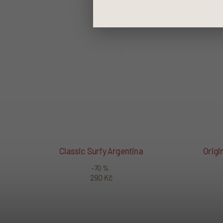
Classic Surfy Argentina
Origi
–70 %
290 Kč