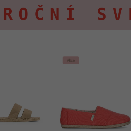
OROČNÍ SV
Akce