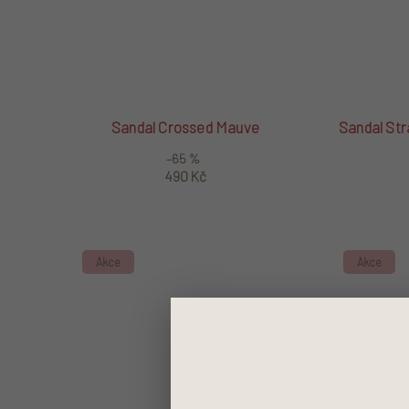
Sandal Crossed Mauve
Sandal St
–65 %
490 Kč
Akce
Akce