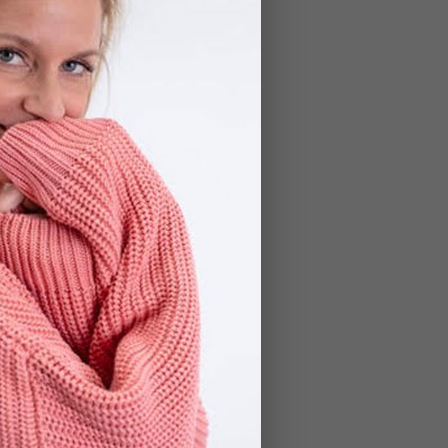
Classic Raw Print Anchors
–62 %
490 Kč
od