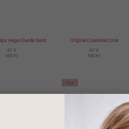
raps Vegan Suede Sand
Original Essential Coral
–65 %
–62 %
490 Kč
490 Kč
Akce