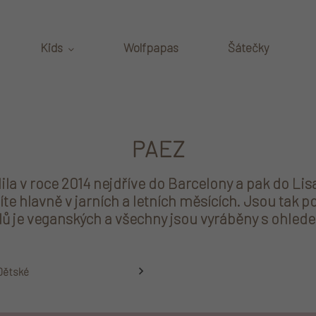
Kids
Wolfpapas
Šátečky
PAEZ
la v roce 2014 nejdříve do Barcelony a pak do L
e hlavně v jarních a letních měsících. Jsou tak po
lů je veganských a všechny jsou vyráběny s ohlede
Dětské