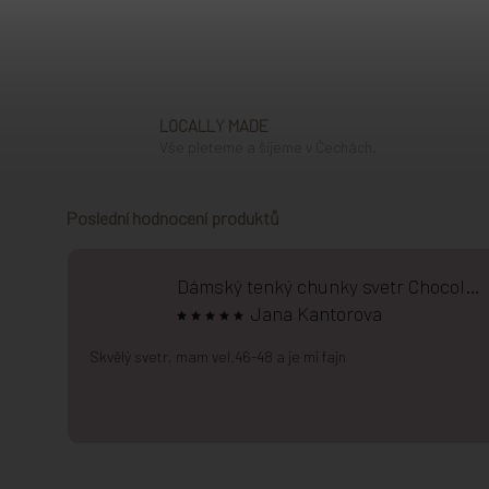
LOCALLY MADE
Vše pleteme a šijeme v Čechách.
Poslední hodnocení produktů
Dámský tenký chunky svetr Chocolate
Jana Kantorova
Skvělý svetr, mam vel.46-48 a je mi fajn
Zápatí