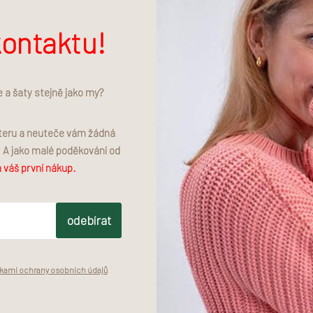
ontaktu!
e a šaty stejně jako my?
tteru a neuteče vám žádná
. A jako malé poděkování od
c Combi Light Blue
Classic Combi Sand
 váš první nákup.
–70 %
–70 %
290 Kč
290 Kč
odebírat
ami ochrany osobních údajů