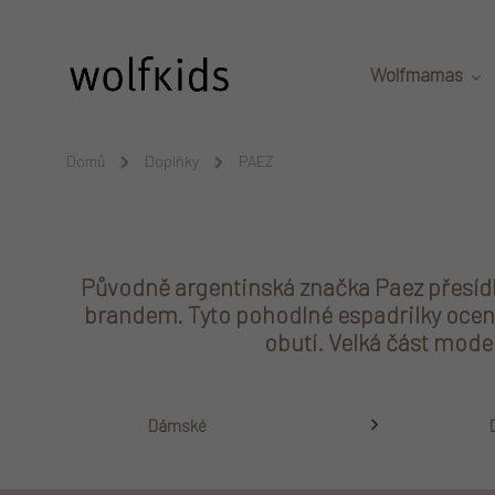
Přejít na obsah
Wolfmamas
Domů
/
Doplňky
/
PAEZ
Původně argentinská značka Paez přesídli
brandem. Tyto pohodlné espadrilky ocenít
obutí. Velká část mode
Dámské