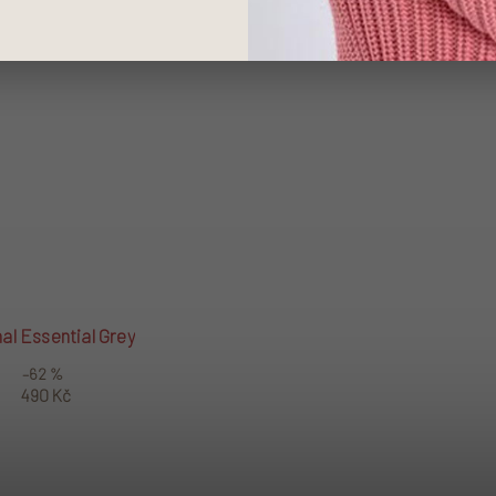
nal Essential Grey
–62 %
490 Kč