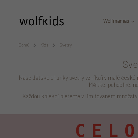
Přejít na obsah
Wolfmamas
Domů
/
Kids
/
Svetry
Sve
Naše dětské chunky svetry vznikají v malé české 
Měkké, pohodlné, ne
Každou kolekci pleteme v limitovaném množství.
CEL