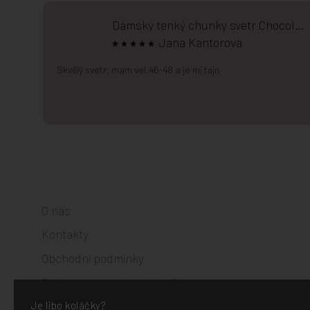
Dámský tenký chunky svetr Chocolate
Jana Kantorova
Skvělý svetr, mam vel.46-48 a je mi fajn
Zápatí
O nás
Kontakty
Obchodní podmínky
Reklamace a vrácení zboží
Podmínky ochrany osobních údajů
Je libo koláčky?