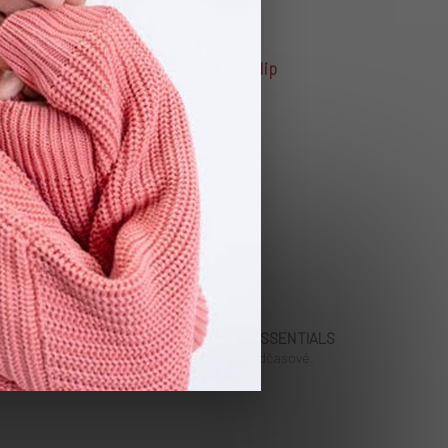
Dětský chunky svetr Black Tulip
1 690 Kč
EVERYDAY ESSENTIALS
.
Pohodlné. Nadčasové.