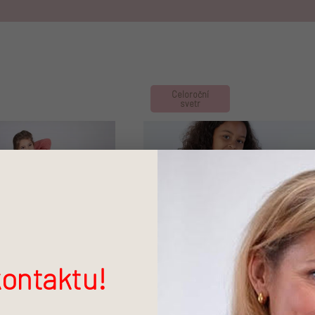
Celoroční
svetr
ontaktu!