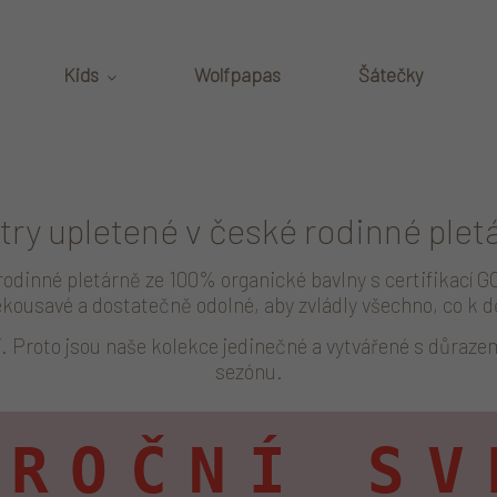
Kids
Wolfpapas
Šátečky
try upletené v české rodinné plet
rodinné pletárně ze 100% organické bavlny s certifikací 
kousavé a dostatečně odolné, aby zvládly všechno, co k d
 Proto jsou naše kolekce jedinečné a vytvářené s důrazem
sezónu.
OROČNÍ SV