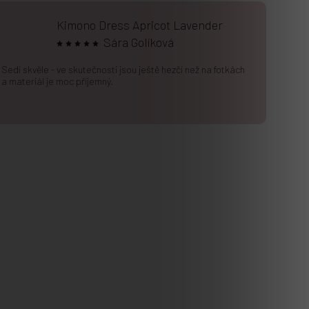
Kimono Dress Apricot Lavender
Sára Golíková
Sedí skvěle - ve skutečnosti jsou ještě hezčí než na fotkách
a materiál je moc příjemný.