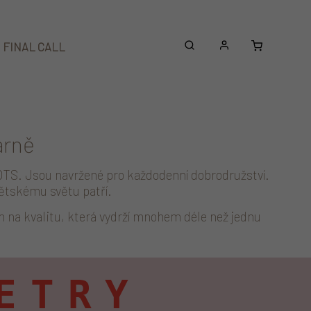
Nákupní
FINAL CALL
Beanies
Doplňky
košík
árně
GOTS. Jsou navržené pro každodenní dobrodružství.
ětskému světu patří.
 na kvalitu, která vydrží mnohem déle než jednu
ETRY