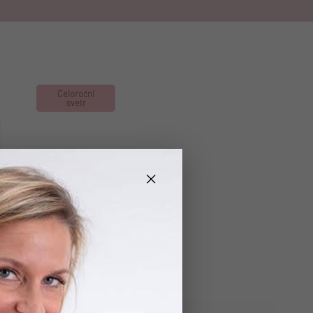
Celoroční
svetr
×