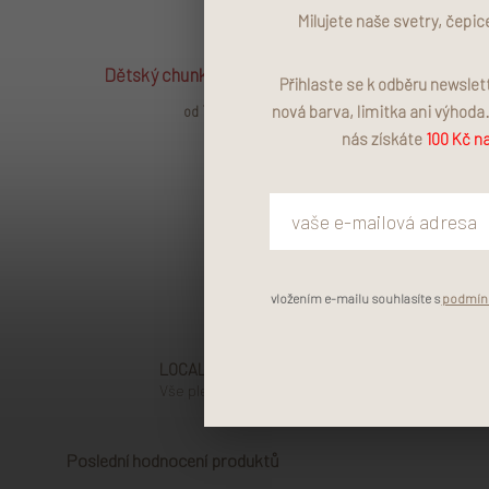
Milujete naše svetry, čepic
Dětský chunky svetr Blueberry
Dětský te
Přihlaste se k odběru newsle
1 690 Kč
nová barva, limitka ani výhoda
od
nás získáte
100 Kč na
vložením e-mailu souhlasíte s
podmínk
LOCALLY MADE
Vše pleteme a šijeme v Čechách.
Poslední hodnocení produktů