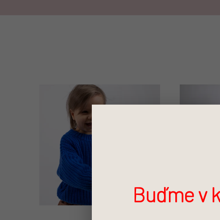
Výpis produktů
Buďme v k