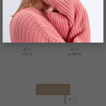
Classic Combi Sand
Classic Raw Print Anchors
–62 %
–62 %
490 Kč
490 Kč
od
Ovládací prvky výpisu
Načíst 6 dalších
1
2