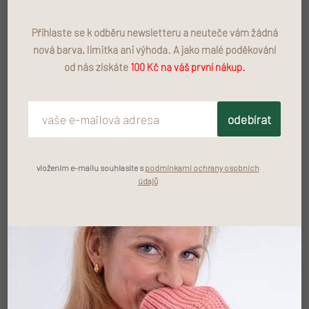
Akce
Akce
Přihlaste se k odběru newsletteru a neuteče vám žádná
nová barva, limitka ani výhoda. A jako malé poděkování
od nás získáte
100 Kč na váš první nákup.
odebírat
Classic Combi Light Blue
Classic Combi Sand
vložením e-mailu souhlasíte s
podmínkami ochrany osobních
údajů
–70 %
–70 %
290 Kč
290 Kč
Akce
Akce