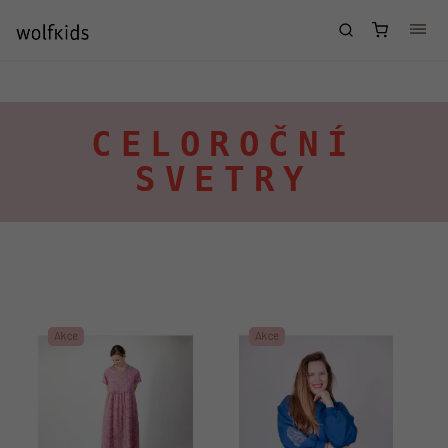
Přejít na obsah
Nákupní
košík
CELOROČNÍ
SVETRY
Výpis produktů
Akce
Akce