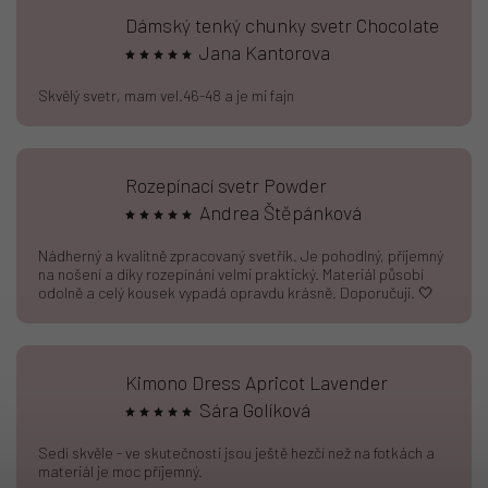
Dámský tenký chunky svetr Chocolate
Jana Kantorova
Skvělý svetr, mam vel.46-48 a je mi fajn
Rozepínací svetr Powder
Andrea Štěpánková
Nádherný a kvalitně zpracovaný svetřík. Je pohodlný, příjemný
na nošení a díky rozepínání velmi praktický. Materiál působí
odolně a celý kousek vypadá opravdu krásně. Doporučuji. 🤍
Kimono Dress Apricot Lavender
Sára Golíková
Sedí skvěle - ve skutečnosti jsou ještě hezčí než na fotkách a
materiál je moc příjemný.