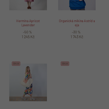
Hermína Apricot
Organická mikina Astrid a
Lavender
eja
–50 %
–30 %
1 245 Kč
1 743 Kč
Akce
Akce