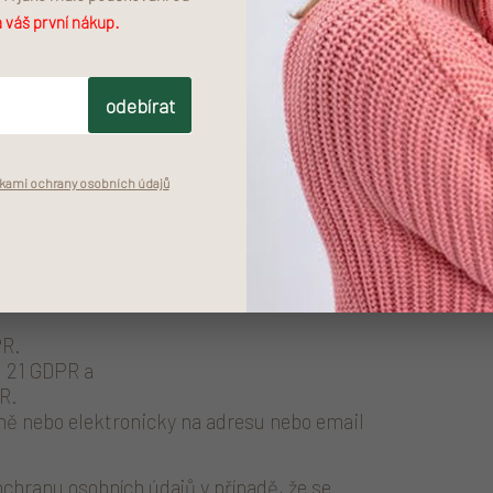
 váš první nákup.
 třetí země (do země mimo EU) nebo
ajů ve třetích zemích jsou poskytovatelé
odebírat
ami ochrany osobních údajů
 čl. 15 GDPR,
 popřípadě omezení zpracování dle čl. 18
PR.
. 21 GDPR a
PR.
ně nebo elektronicky na adresu nebo email
ochranu osobních údajů v případě, že se