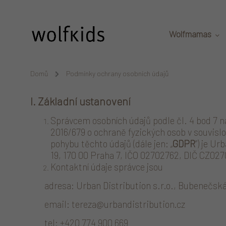
Přejít na obsah
Wolfmamas
Domů
/
Podmínky ochrany osobních údajů
I. Základní ustanovení
Správcem osobních údajů podle čl. 4 bod 7 n
2016/679 o ochraně fyzických osob v souvisl
pohybu těchto údajů (dále jen: „
GDPR
”) je Ur
19, 170 00 Praha 7, IČO 02702762, DIČ CZ0270
Kontaktní údaje správce jsou
adresa: Urban Distribution s.r.o., Bubenečská 
email:
tereza@urbandistribution.cz
tel: +420 774 900 669