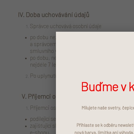
IV. Doba uchovávání údajů
Správce uchovává osobní údaje
po dobu nezbytnou k výkonu práv a povinnost
a správcem a uplatňování nároků z těchto sm
smluvního vztahu).
po dobu, než je odvolán souhlas se zpracová
nejdéle 7 let, jsou-li osobní údaje zpracováv
Po uplynutí doby uchovávání osobních údajů 
Buďme v k
V. Příjemci osobních údajů (subdodavatel
Příjemci osobních údajů jsou osoby
Milujete naše svetry, čepic
podílející se na dodání zboží / služeb / realiz
zajišťující služby provozování e-shopu (Shopte
Přihlaste se k odběru newsle
e-shopu,
nová barva, limitka ani výhoda