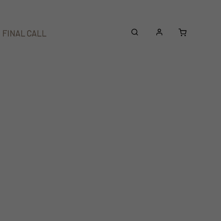
Nákupní
FINAL CALL
Beanies
Doplňky
košík