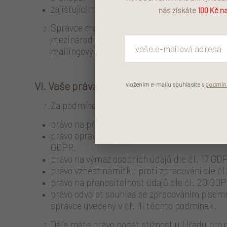
zajišťující marketingové služby.
nás získáte
100 Kč na
Správce má v úmyslu předat osobní údaje do
mezinárodní organizaci. Příjemci osobních úd
mailingových služeb / cloudových služeb.
VI. Vaše práva
vložením e-mailu souhlasíte s
podmínk
Za podmínek stanovených v GDPR máte
právo na přístup ke svým osobním údajům dle
právo opravu osobních údajů dle čl. 16 GDPR,
GDPR.
právo na výmaz osobních údajů dle čl. 17 GD
právo vznést námitku proti zpracování dle čl
právo na přenositelnost údajů dle čl. 20 GD
právo odvolat souhlas se zpracováním písem
správce uvedený v čl. III těchto podmínek.
Dále máte právo podat stížnost u Úřadu pro 