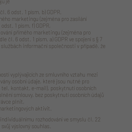
ů je
l. 6 odst. 1 písm. b) GDPR,
mého marketingu (zejména pro zasílání
 odst. 1 písm. f) GDPR,
tování přímého marketingu (zejména pro
le čl. 6 odst. 1 písm. a) GDPR ve spojení s § 7
 službách informační společnosti v případě, že
ností vyplývajících ze smluvního vztahu mezi
vány osobní údaje, které jsou nutné pro
 tel. kontakt, e-mail), poskytnutí osobních
lnění smlouvy, bez poskytnutí osobních údajů
ávce plnit,
marketingových aktivit.
individuálnímu rozhodování ve smyslu čl. 22
svůj výslovný souhlas.