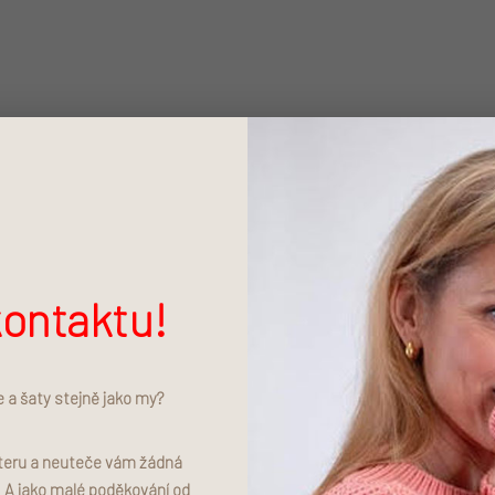
í vyplývajících ze smluvního vztahu mezi Vámi
luvních vztahů (po dobu 15 let od ukončení
ním osobních údajů pro účely marketingu,
ány na základě souhlasu.
správce osobní údaje vymaže.
ontaktu!
é správce)
e a šaty stejně jako my?
aci plateb na základě smlouvy,
t) a další služby v souvislosti s provozováním
tteru a neuteče vám žádná
. A jako malé poděkování od