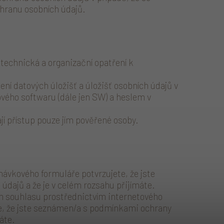
chranu osobních údajů.
 technická a organizační opatření k
ení datových úložišť a úložišť osobních údajů v
ového softwaru (dále jen SW) a heslem v
í přístup pouze jím pověřené osoby.
ávkového formuláře potvrzujete, že jste
dajů a že je v celém rozsahu přijímáte.
m souhlasu prostřednictvím internetového
e, že jste seznámen/a s podmínkami ochrany
áte.