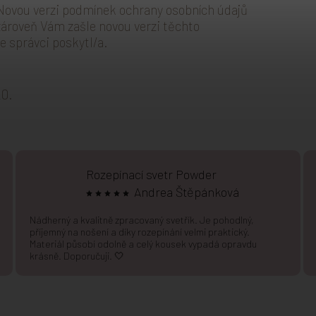
Novou verzi podmínek ochrany osobních údajů
zároveň Vám zašle novou verzi těchto
e správci poskytl/a.
20.
Rozepínací svetr Powder
Andrea Štěpánková
Nádherný a kvalitně zpracovaný svetřík. Je pohodlný,
příjemný na nošení a díky rozepínání velmi praktický.
Materiál působí odolně a celý kousek vypadá opravdu
krásně. Doporučuji. 🤍