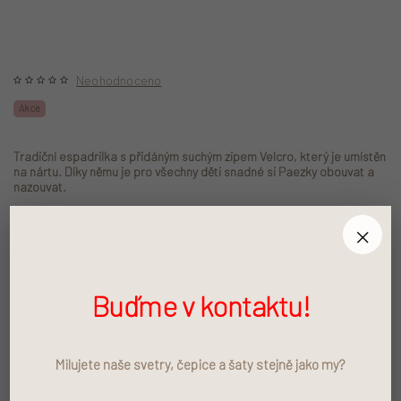
Neohodnoceno
Akce
Tradiční espadrilka s přidáným suchým zipem Velcro, který je umístěn
na nártu. Díky němu je pro všechny děti snadné si Paezky obouvat a
nazouvat.
×
• vnější tkanina v barvě modrobílého proužku
• 100% bavlněná podšívka
• uzávěr na suchý zip
Buďme v kontaktu!
Vyberte variantu
27
28
29
31
Milujete naše svetry, čepice a šaty stejně jako my?