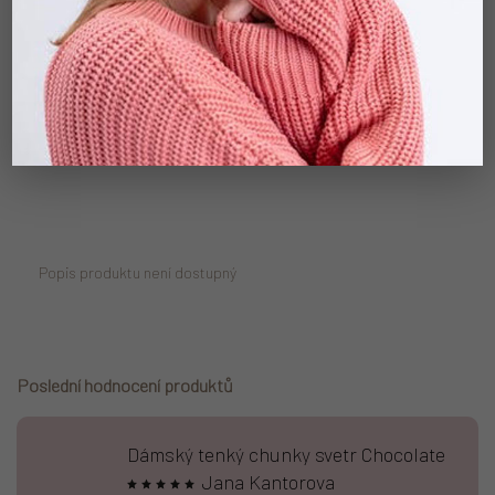
MATCHY MATCHY
Pro děti i pro rodiče.
EVERYDAY ESSENTIALS
Pohodlné. Nadčasové.
Popis produktu není dostupný
Poslední hodnocení produktů
Dámský tenký chunky svetr Chocolate
Jana Kantorova