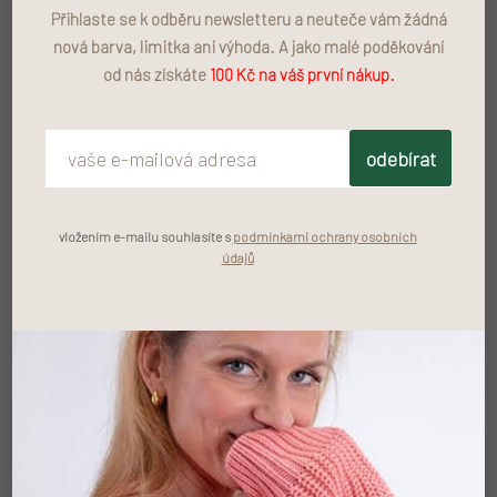
Přihlaste se k odběru newsletteru a neuteče vám žádná
990 Kč
–70 %
290 Kč
nová barva, limitka ani výhoda. A jako malé poděkování
od nás získáte
100 Kč na váš první nákup.
Měrná cena:
PŘIDAT DO KOŠÍKU
odebírat
vložením e-mailu souhlasíte s
podmínkami ochrany osobních
údajů
Zeptat se
LOCALLY MADE
Vše pleteme a šijeme v Čechách.
MADE TO LAST
Kvalita na dlouhé roky.