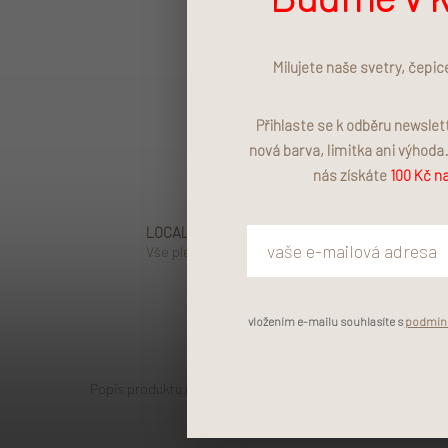
Milujete naše svetry, čepic
Přihlaste se k odběru newsle
nová barva, limitka ani výhoda
nás získáte
100 Kč na
LOCALLY MADE
Vše pleteme a šijeme v Čechách.
vložením e-mailu souhlasíte s
podmínk
Popis produktu není dostupný