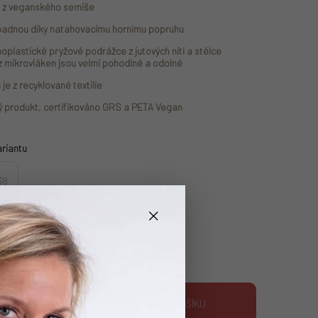
je z veganského semiše
padnou díky natahovacímu hornímu popruhu
moplastické pryžové podrážce z jutových nití a stélce
z mikrovláken jsou velmi pohodlné a odolné
 je z recyklované textilie
ý produkt, certifikováno GRS a PETA Vegan
ariantu
38
×
–65 %
a:
PŘIDAT DO KOŠÍKU