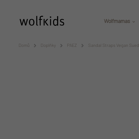
Přejít na obsah
Wolfmamas
Domů
/
Doplňky
/
PAEZ
/
Sandal Straps Vegan Sue