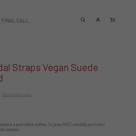
Nákupní
FINAL CALL
Beanies
Doplňky
košík
al Straps Vegan Suede
d
Neohodnoceno
silueta a pohodlná stélka. To jsou PAEZ sandály pro tuto i
lší sezónu.