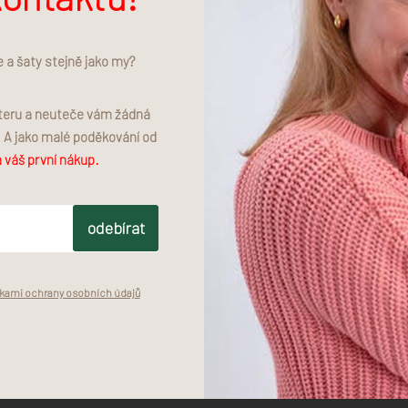
e a šaty stejně jako my?
Zeptat se
tteru a neuteče vám žádná
. A jako malé poděkování od
 váš první nákup.
MADE TO LAST
MATCHY MATCHY
odebírat
Kvalita na dlouhé roky.
Pro děti i pro rodiče
ami ochrany osobních údajů