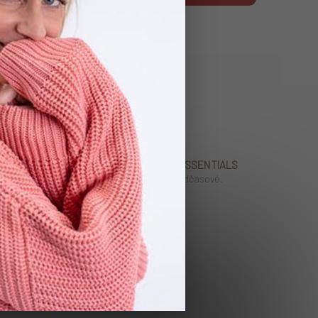
EVERYDAY ESSENTIALS
.
Pohodlné. Nadčasové.