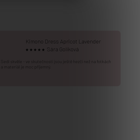
Kimono Dress Apricot Lavender
Sára Golíková
Sedí skvěle - ve skutečnosti jsou ještě hezčí než na fotkách
a materiál je moc příjemný.