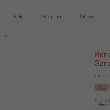
Kids
Wolfpapas
Šátečky
de Sand
Sand
San
Akce
Elegantní 
každou da