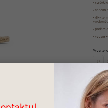
• svršek 
• snadno 
• díky ter
vyrobené 
• podšívka
• vegansk
Vyberte v
37
1 420 Kč
490 Kč
Měrná cen
ontaktu!