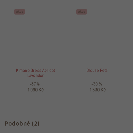
Akce
Akce
Kimono Dress Apricot
Blouse Petal
Lavender
–37 %
–30 %
1 990 Kč
1 530 Kč
Podobné (2)