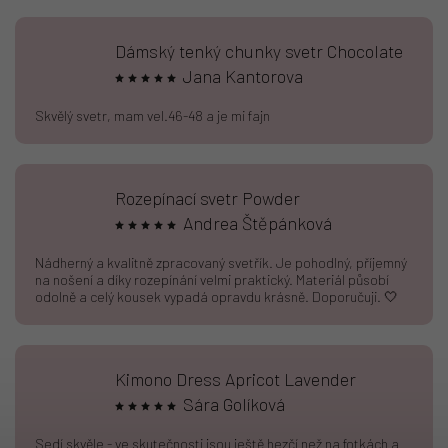
Dámský tenký chunky svetr Chocolate
Jana Kantorova
Skvělý svetr, mam vel.46-48 a je mi fajn
Rozepínací svetr Powder
Andrea Štěpánková
Nádherný a kvalitně zpracovaný svetřík. Je pohodlný, příjemný
na nošení a díky rozepínání velmi praktický. Materiál působí
odolně a celý kousek vypadá opravdu krásně. Doporučuji. 🤍
Kimono Dress Apricot Lavender
Sára Golíková
Sedí skvěle - ve skutečnosti jsou ještě hezčí než na fotkách a