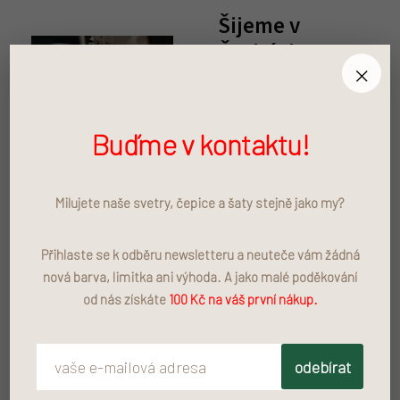
Šijeme v
Čechách
×
Šaty, mikiny, kalhoty,
vše šijeme v Čechách.
Buďme v kontaktu!
Naše šikovná švadlena
je pro Vás šije precizně
a s láskou.
Milujete naše svetry, čepice a šaty stejně jako my?
Přihlaste se k odběru newsletteru a neuteče vám žádná
nová barva, limitka ani výhoda. A jako malé poděkování
Používáme
od nás získáte
100 Kč na váš první nákup.
pouze kvalitní a
certifikové látky
odebírat
Na látkách si dáváme