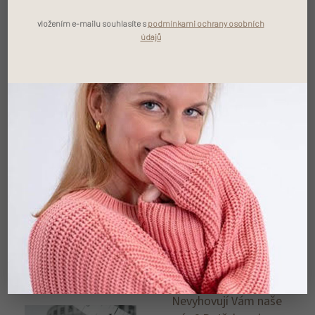
opravdu záležet. Věříme,
vložením e-mailu souhlasíte s
podmínkami ochrany osobních
že látka je alfou a
údajů
omegou. Vybíráme si
pouze ty s certifikáty a
bez syntetických příměsí.
Mezi naše oblíbené látky
patří organická bavlna,
len a recyklované látky.
Šaty Vám
ušijeme na
míru
Nevyhovují Vám naše