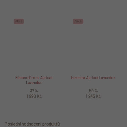
Akce
Akce
Kimono Dress Apricot
Hermína Apricot Lavender
Lavender
–37 %
–50 %
1 990 Kč
1 245 Kč
Poslední hodnocení produktů