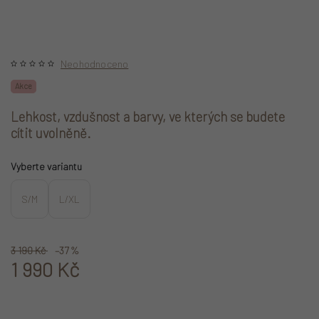
Neohodnoceno
Akce
Lehkost, vzdušnost a barvy, ve kterých se budete
cítit uvolněně.
Vyberte variantu
S/M
L/XL
3 190 Kč
–37 %
1 990 Kč
Měrná cena: