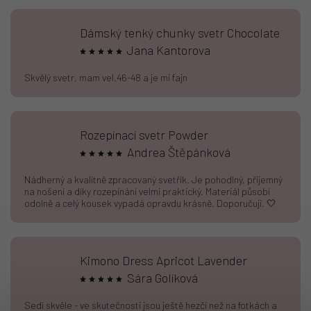
Dámský tenký chunky svetr Chocolate
Jana Kantorova
Skvělý svetr, mam vel.46-48 a je mi fajn
Rozepínací svetr Powder
Andrea Štěpánková
Nádherný a kvalitně zpracovaný svetřík. Je pohodlný, příjemný
na nošení a díky rozepínání velmi praktický. Materiál působí
odolně a celý kousek vypadá opravdu krásně. Doporučuji. 🤍
Kimono Dress Apricot Lavender
Sára Golíková
Sedí skvěle - ve skutečnosti jsou ještě hezčí než na fotkách a