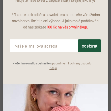
Milujete naše svetry, čepice a šaty stejně jako my?
1 190 Kč
Měrná cena:
Přihlaste se k odběru newsletteru a neuteče vám žádná
nová barva, limitka ani výhoda. A jako malé poděkování
PŘIDAT DO KOŠÍKU
od nás získáte
100 Kč na váš první nákup.
odebírat
Rozměry
vložením e-mailu souhlasíte s
podmínkami ochrany osobních
Složení:
údajů
Barva:
Údržba:
Zeptat se
LOCALLY MADE