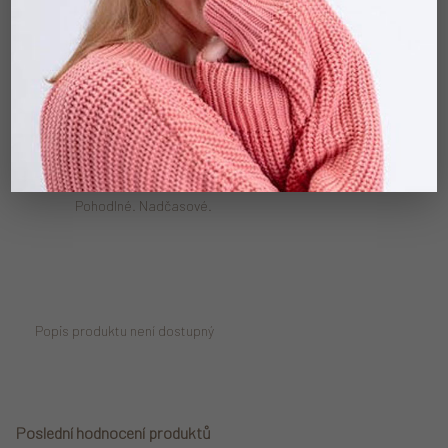
Vše pleteme a šijeme v Čechách.
MADE TO LAST
Kvalita na dlouhé roky.
MATCHY MATCHY
Pro děti i pro rodiče.
EVERYDAY ESSENTIALS
Pohodlné. Nadčasové.
Popis produktu není dostupný
Poslední hodnocení produktů