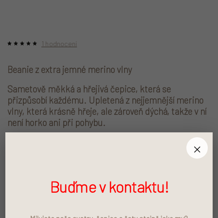
1 hodnocení
Beanie z extra jemné merino vlny
Sametově měkká a hřejivá čepice, která se
přizpůsobí každému. Upletená z nejjemnější merino
vlny, která krásně hřeje, ale zároveň dýchá, takže v ní
není horko ani při pohybu.
Díky přirozené elasticitě merino vlny sedí všem.
×
Jedna univerzální velikost pro větší děti, mámy i
táty.
Naše beanie vzniká v české rodinné pletárně, s
Buďme v kontaktu!
důrazem na kvalitu a pohodlí.