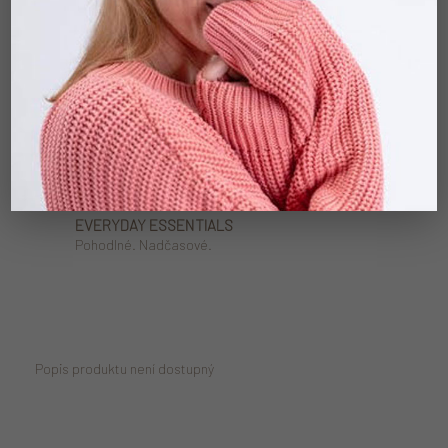
LOCALLY MADE
Vše pleteme a šijeme v Čechách.
MADE TO LAST
Kvalita na dlouhé roky.
MATCHY MATCHY
Pro děti i pro rodiče.
EVERYDAY ESSENTIALS
Pohodlné. Nadčasové.
Popis produktu není dostupný