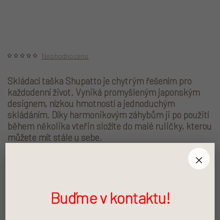
Neohodnoceno
Skládací taška Shupatto je chytrým řešením pro
každodenní život. Vyniká promyšleným japonským
designem, nízkou hmotností a jednoduchým
skládáním. Díky harmonikovým záhybům ji po použití
během několika vteřin složíte do malé ruličky, kterou
můžete mít stále u sebe.
×
899 Kč
Měrná cena:
Buďme v kontaktu!
PŘIDAT DO KOŠÍKU