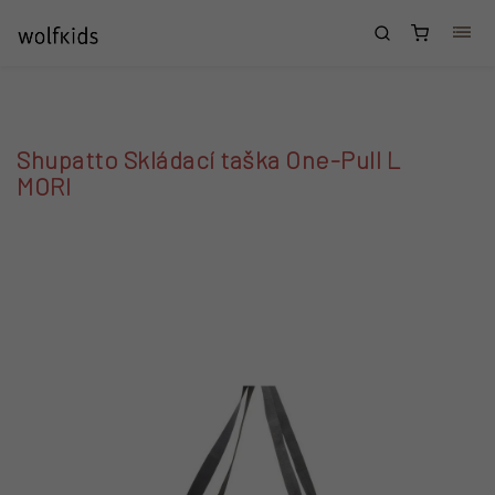
Přejít na obsah
Nákupní
košík
Shupatto Skládací taška One-Pull L
MORI