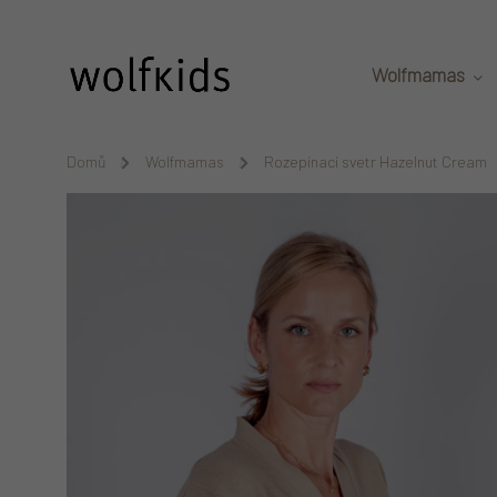
Přejít na obsah
Wolfmamas
Domů
/
Wolfmamas
/
Rozepínací svetr Hazelnut Cream