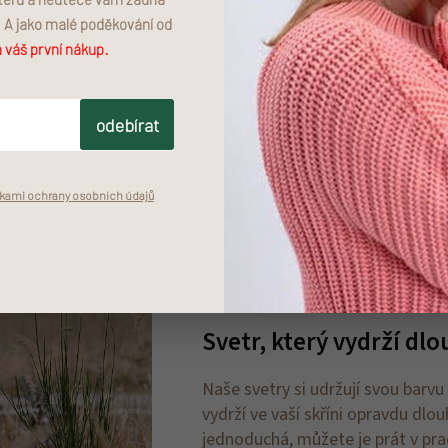
. A jako malé poděkování od
 váš první nákup.
odebírat
ami ochrany osobních údajů
Svetr, který vydrží dl
Naše svetry si udržují svou barvu
vydrží ve vaší skříni opravdu dlou
jednoduchá, můžete je prát v prač