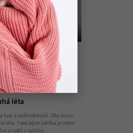
ouhá léta
 a tvar a nežmolkovatí. Díky tomu
há léta. Také jejich údržba je velmi
ce a sušit v sušičce.