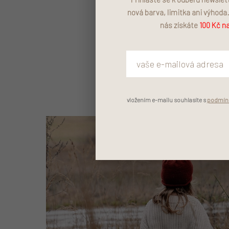
nová barva, limitka ani výhoda
nás získáte
100 Kč na
vložením e-mailu souhlasíte s
podmínk