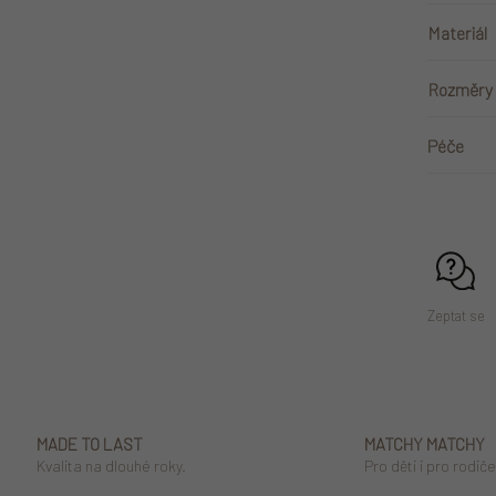
Materiál
Rozměry
Velikos
Péče
ší
dé
Velikos
ší
dé
Zeptat se
MADE TO LAST
MATCHY MATCHY
Kvalita na dlouhé roky.
Pro děti i pro rodiče