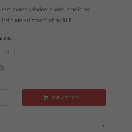
t s/m máme skladem a odesíláme ihned
 l/xl bude k dispozici až po 10.8.
ariantu
L/XL
Kč
a:
PŘIDAT DO KOŠÍKU