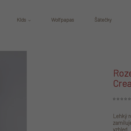
Kids
Wolfpapas
Šátečky
Roze
Cre
Lehký ro
zamiluj
vzhled.