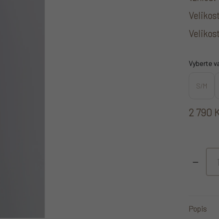
Velikos
Velikost
Vyberte v
S/M
2 790 
Měrná cen
Popis