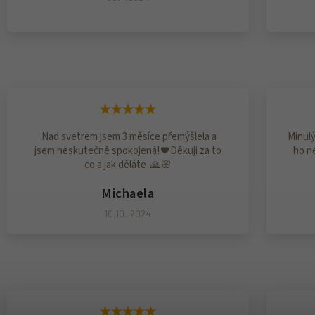
Nad svetrem jsem 3 měsíce přemýšlela a
Minulý
jsem neskutečně spokojená! ❤️ Děkuji za to
ho ne
co a jak děláte 🙏🌸
Michaela
10.10..2024