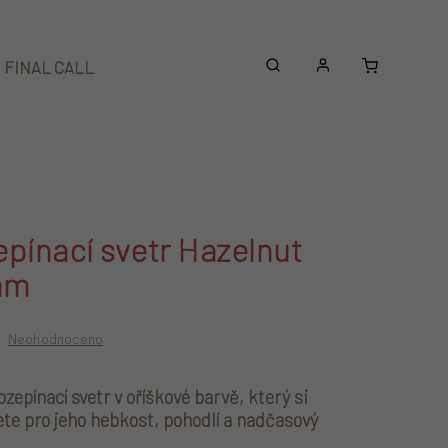
Nákupní
FINAL CALL
Beanies
Doplňky
košík
pínací svetr Hazelnut
am
Neohodnoceno
zepínací svetr v oříškové barvě, který si
ete pro jeho hebkost, pohodlí a nadčasový