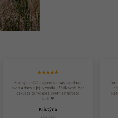
Krásný den! Včera jsem si u vás objednala
Terez
svetr a dnes si jej vyzvedla v Zásilkovně. Moc
os
děkuji za tu rychlost, svetr je naprosto
plet
boží! ❤️
Kristýna
30.4.2024