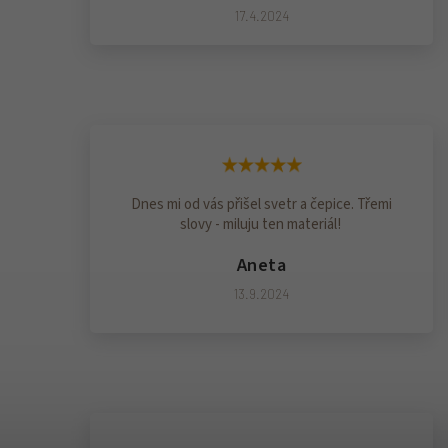
17.4.2024
Dnes mi od vás přišel svetr a čepice. Třemi
slovy - miluju ten materiál!
Aneta
13.9.2024