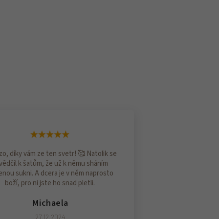
o, díky vám ze ten svetr! 🥰 Natolik se
vědčil k šatům, že už k němu sháním
enou sukni. A dcera je v něm naprosto
boží, pro ni jste ho snad pletli.
Michaela
27.12.2024